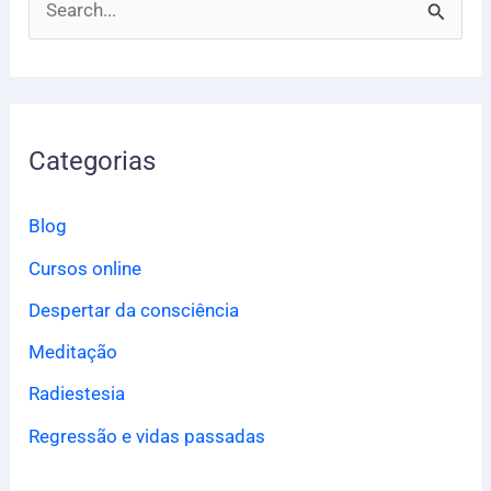
P
e
s
q
Categorias
u
i
Blog
s
Cursos online
a
Despertar da consciência
r
p
Meditação
o
Radiestesia
r
Regressão e vidas passadas
: