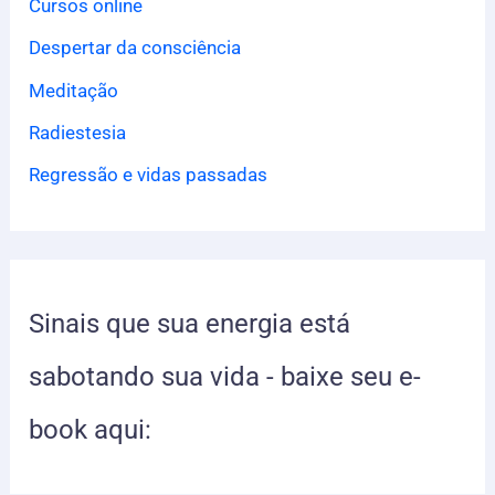
Cursos online
a
Despertar da consciência
r
p
Meditação
o
Radiestesia
r
Regressão e vidas passadas
:
Sinais que sua energia está
sabotando sua vida - baixe seu e-
book aqui: