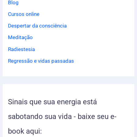
Blog
s
Cursos online
a
Despertar da consciência
r
p
Meditação
o
Radiestesia
r
Regressão e vidas passadas
:
Sinais que sua energia está
sabotando sua vida - baixe seu e-
book aqui: