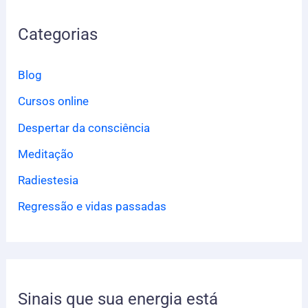
q
Categorias
u
i
Blog
s
Cursos online
a
Despertar da consciência
r
p
Meditação
o
Radiestesia
r
Regressão e vidas passadas
:
Sinais que sua energia está