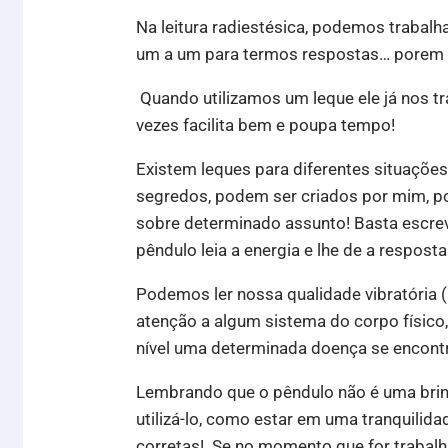
Na leitura radiestésica, podemos trabalh
um a um para termos respostas… porem
Quando utilizamos um leque ele já nos t
vezes facilita bem e poupa tempo!
Existem leques para diferentes situações…
segredos, podem ser criados por mim, por
sobre determinado assunto! Basta escrev
pêndulo leia a energia e lhe de a resposta
Podemos ler nossa qualidade vibratória (n
atenção a algum sistema do corpo físic
nível uma determinada doença se encont
Lembrando que o pêndulo não é uma brinc
utilizá-lo, como estar em uma tranquilidad
corretas! Se no momento que for trabalh