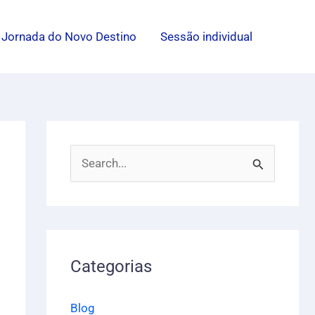
Jornada do Novo Destino
Sessão individual
P
e
s
q
u
Categorias
i
Blog
s