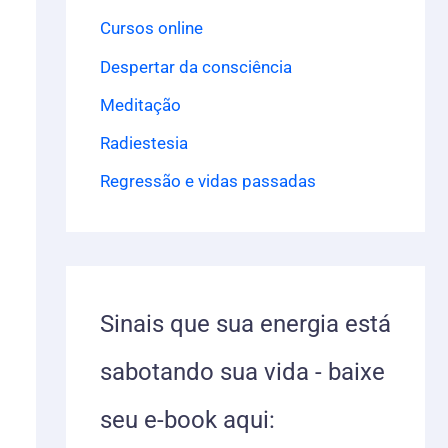
a
Cursos online
r
Despertar da consciência
p
Meditação
o
Radiestesia
r
Regressão e vidas passadas
:
Sinais que sua energia está
sabotando sua vida - baixe
seu e-book aqui: