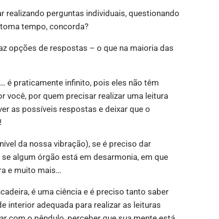
ar realizando perguntas individuais, questionando
 toma tempo, concorda?
raz opções de respostas – o que na maioria das
 é praticamente infinito, pois eles não têm
 você, por quem precisar realizar uma leitura
er as possíveis respostas e deixar que o
!
ível da nossa vibração), se é preciso dar
o, se algum órgão está em desarmonia, em que
ra e muito mais…
adeira, é uma ciência e é preciso tanto saber
e interior adequada para realizar as leituras
ar com o pêndulo, perceber que sua mente está