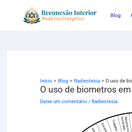
Ir
para
Blog
o
conteúdo
Início
Blog
Radiestesia
O uso de bi
O uso de biometros em 
Deixe um comentário
/
Radiestesia